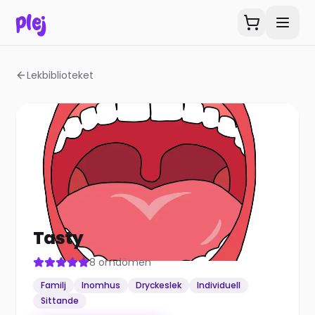
plej
Lekbiblioteket
Tasty
8
omdömen
Familj
Inomhus
Dryckeslek
Individuell
Sittande